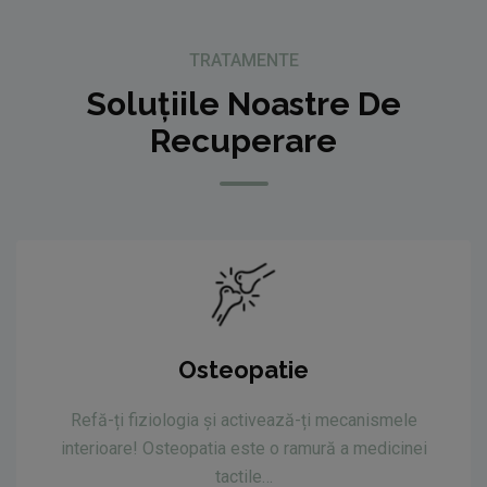
TRATAMENTE
Soluțiile Noastre De
Recuperare
Osteopatie
Refă-ți fiziologia și activează-ți mecanismele
interioare! Osteopatia este o ramură a medicinei
tactile…