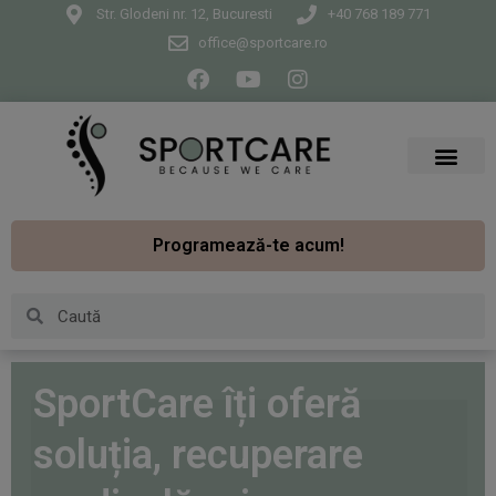
Str. Glodeni nr. 12, Bucuresti
+40 768 189 771
office@sportcare.ro
Programează-te acum!
SportCare îți oferă
soluția, recuperare