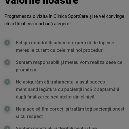
Valorile noastre​
Programează o vizită în Clinica SportCare și te vei convinge
că ai făcut cea mai bună alegere!
Echipa noastră îți aduce o expertiză de top și e
mereu la curent cu cele mai noi proceduri
Suntem responsabili și mereu vom realiza ceea ce
promitem
Ne asigurăm că tratamentul a avut succes
menținănd legătura cu pacienții încă 2 saptămâni
după finalizarea sedințelor din clinică
Ne place să fim corecți și tratăm toți pacienții onest
și cu respect
Suntem punctuali și flexibili pentru tine