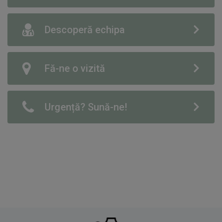
Descoperă echipa
Fă-ne o vizită
Urgență? Sună-ne!