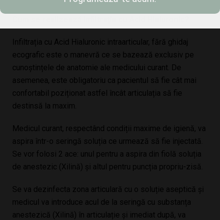
Cum se realizează infiltrația cu Acid Hialuronic?
Infiltrația cu Acid Hialuronic intraarticular, fără ghidaj
ecografic este o manevră ce se bazează exclusiv pe
cunoștințele de anatomie ale medicului curant. De
asemenea, este obligatoriu ca pacientul să fie cât mai
confortabil poziționat astfel încât articulația să fie
destinsă la maxim.
Medicul curant, respectând condiții maxime de igienă, va
aspira într-o seringă soluția ce urmează să fie injectată.
Se vor folosi 2 ace: unul pentru a aspira din fiolă soluția
de anestezic (Xilină) și altul pentru puncția propriu-zisă.
Se va dezinfecta zona articulară cu o soluție aseptică și
medicul va introduce acul de la seringă cu substanța
anestezică (Xilină) în articulație și imediat după, va