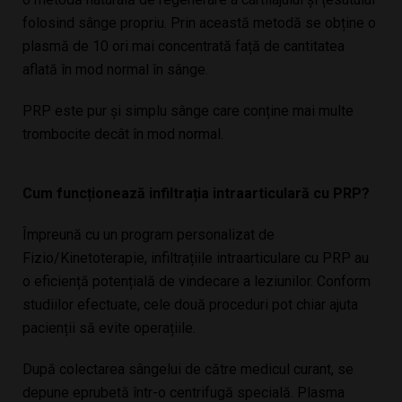
folosind sânge propriu. Prin această metodă se obține o
plasmă de 10 ori mai concentrată față de cantitatea
aflată în mod normal în sânge.
PRP este pur și simplu sânge care conține mai multe
trombocite decât în mod normal.
Cum funcționează infiltrația intraarticulară cu PRP?
Împreună cu un program personalizat de
Fizio/Kinetoterapie, infiltrațiile
intraarticulare
cu PRP au
o eficiență potențială de vindecare a leziunilor. Conform
studiilor efectuate, cele două proceduri pot chiar ajuta
pacienții să evite operațiile.
După colectarea sângelui de către medicul curant, se
depune eprubetă într-o centrifugă specială. Plasma