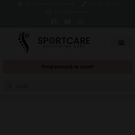
Str. Glodeni nr. 12, Bucuresti
+40 768 189 771
office@sportcare.ro
Programează-te acum!