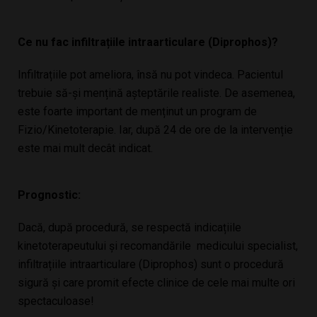
Ce nu fac infiltrațiile intraarticulare (Diprophos)?
Infiltrațiile pot ameliora, însă nu pot vindeca. Pacientul
trebuie să-și mențină așteptările realiste. De asemenea,
este foarte important de menținut un program de
Fizio/Kinetoterapie. Iar, după 24 de ore de la intervenție
este mai mult decât indicat.
Prognostic:
Dacă, după procedură, se respectă indicațiile
kinetoterapeutului și recomandările medicului specialist,
infiltrațiile intraarticulare (Diprophos) sunt o procedură
sigură și care promit efecte clinice de cele mai multe ori
spectaculoase!