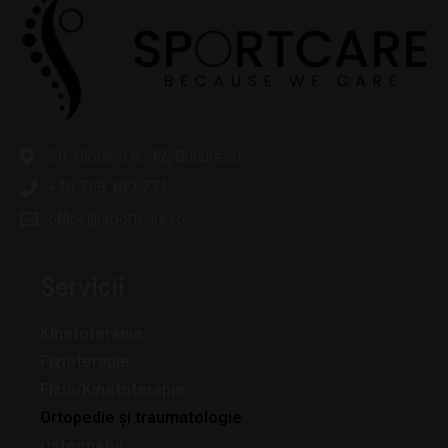
Str. Glodeni nr. 12, Bucuresti
+40 768 189 771
office@sportcare.ro
Servicii
Kinetoterapie
Fizioterapie
Fizio/Kinetoterapie
Ortopedie și traumatologie
Osteopatie