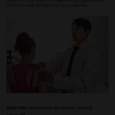
ortoped. Există opțiuni de tratament care ajută oamenii 
să ducă o viață mai fericită și mai productivă.
Când este 
recomandat să consulți chirurg 