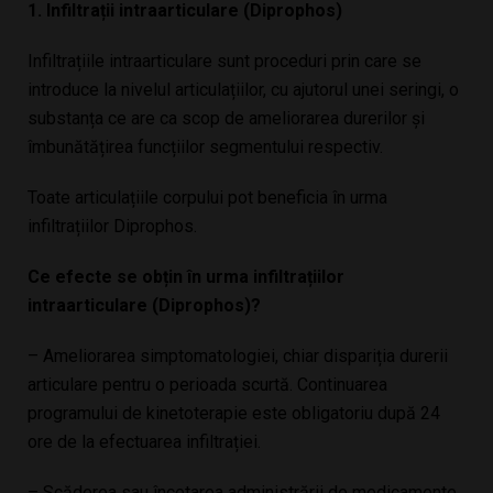
1. Infiltrații intraarticulare (Diprophos)
Infiltrațiile intraarticulare sunt proceduri prin care se
introduce la nivelul articulațiilor, cu ajutorul unei seringi, o
substanța ce are ca scop de ameliorarea durerilor și
îmbunătățirea funcțiilor segmentului respectiv.
Toate articulațiile corpului pot beneficia în urma
infiltrațiilor Diprophos.
Ce efecte se obțin în urma infiltrațiilor
intraarticulare (Diprophos)?
– Ameliorarea simptomatologiei, chiar dispariția durerii
articulare pentru o perioada scurtă. Continuarea
programului de kinetoterapie este obligatoriu după 24
ore de la efectuarea infiltrației.
– Scăderea sau încetarea administrării de medicamente