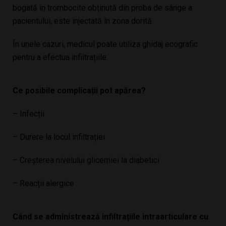
bogată în trombocite obținută din proba de sânge a
pacientului, este injectată în zona dorită.
În unele cazuri, medicul poate utiliza ghidaj ecografic
pentru a efectua infiltrațiile.
Ce posibile complicații pot apărea?
– Infecții
– Durere la locul infiltrației
– Creșterea nivelului glicemiei la diabetici
– Reacții alergice
Când se administrează infiltrațiile intraarticulare cu