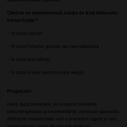
Când nu se administrează soluția de Acid Hialuronic
intraarticular?
– În cazul copiilor
– În cazul femeilor gravide sau care alăptează
– În cazul unei infecții
– În cazul în care pacientul este alergic
Prognostic:
Dacă, după procedură, se respectă indicațiile
kinetoterapeutului și recomandările medicului specialist,
infiltrațiile intraarticulare sunt o procedură sigură și care
promit efecte clinice de cele mai multe ori