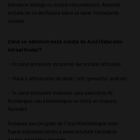
introduce seringa cu soluția vâscoelastică. Această
acțiune se va desfășura
luând ca reper formațiunile
osoase.
Când se administrează soluția de Acid Hialuronic
intraarticular?
– În cazul artrozelor incipiente ale oricărei articulații
– După o artroscopie de umăr/ cot/ genunchi/ șold etc.
– În cazul artrozelor avansate care exercițiile de
fizioterapie sau kinetoterapie nu oferă un răspuns
favorabil
Reluarea unui program de Fizio/Kinetoterapie este
foarte important pentru a avea rezultate favorabile
asupra articulației injectate.