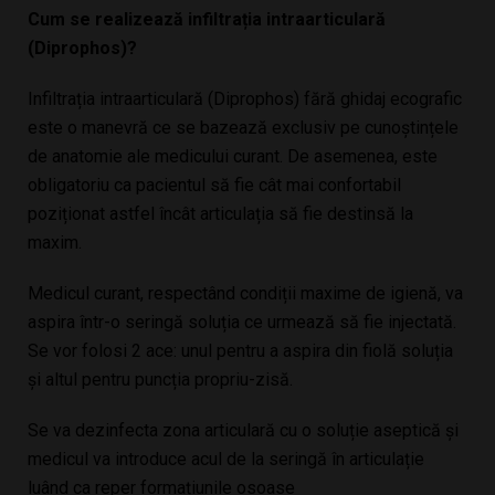
Cum se realizează infiltrația intraarticulară
(Diprophos)?
Infiltrația intraarticulară (Diprophos) fără ghidaj ecografic
este o manevră ce se bazează exclusiv pe cunoștințele
de anatomie ale medicului curant. De asemenea, este
obligatoriu ca pacientul să fie cât mai confortabil
poziționat astfel încât articulația să fie destinsă la
maxim.
Medicul curant, respectând condiții maxime de igienă, va
aspira într-o seringă soluția ce urmează să fie injectată.
Se vor folosi 2 ace: unul pentru a aspira din fiolă soluția
și altul pentru puncția propriu-zisă.
Se va dezinfecta zona articulară cu o soluție aseptică și
medicul va introduce acul de la seringă în articulație
luând ca reper formațiunile osoase