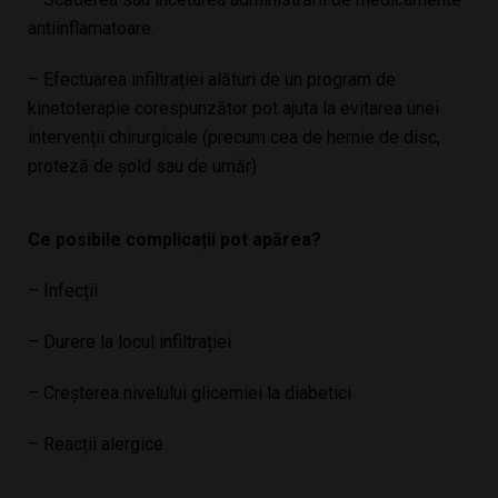
antiinflamatoare.
– Efectuarea infiltrației alături de un program de
kinetoterapie corespunzător pot ajuta la evitarea unei
intervenții chirurgicale (precum cea de hernie de disc,
proteză de șold sau de umăr)
Ce posibile complicații pot apărea?
– Infecții
– Durere la locul infiltrației
– Creșterea nivelului glicemiei la diabetici
– Reacții alergice