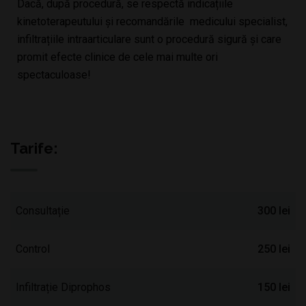
Dacă, după procedură, se respectă indicațiile
kinetoterapeutului și recomandările medicului specialist,
infiltrațiile intraarticulare sunt o procedură sigură și care
promit efecte clinice de cele mai multe ori
spectaculoase!
Tarife:
Consultație
300 lei
Control
250 lei
Infiltrație Diprophos
150 lei