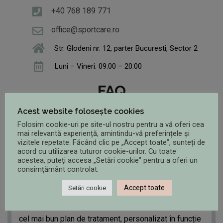
+40 768 189 771
office@sportcare.ro
Str. Glodeni nr. 12, parter Bucuresti, Sector 2
Luni – Vineri: 09:00 – 20:00
FAQ
Acest website folosește cookies
Folosim cookie-uri pe site-ul nostru pentru a vă oferi cea
mai relevantă experiență, amintindu-vă preferințele și
vizitele repetate. Făcând clic pe „Accept toate”, sunteți de
acord cu utilizarea tuturor cookie-urilor. Cu toate
1. Ce reprezintă abordarea 360°?
acestea, puteți accesa „Setări cookie” pentru a oferi un
consimțământ controlat.
Abordarea 360° este modalitatea prin care SportCare
Accept toate
Setări cookie
tratează într-un mod unic fiecare pacient. Medicii și
terapeuții discută cu pacientul și împreună găsesc
cel mai bun plan de tratament, personalizat în funcție