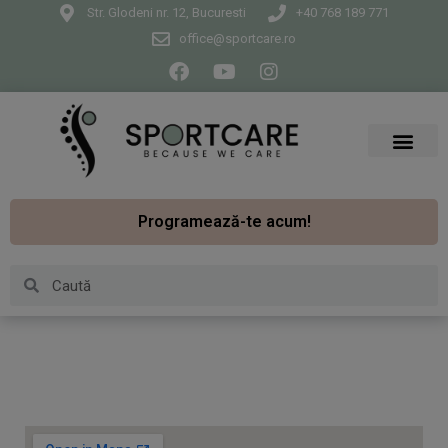
Str. Glodeni nr. 12, Bucuresti
+40 768 189 771
office@sportcare.ro
Programează-te acum!