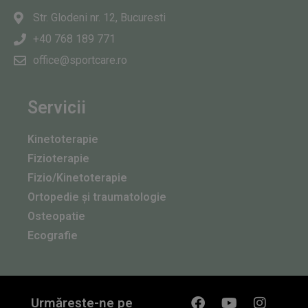
Str. Glodeni nr. 12, Bucuresti
+40 768 189 771
office@sportcare.ro
Servicii
Kinetoterapie
Fizioterapie
Fizio/Kinetoterapie
Ortopedie și traumatologie
Osteopatie
Ecografie
Urmărește-ne pe