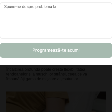
4. Terapia cu Ultrasunete
Terapia cu Ultrasunete este o procedură prin care sunt 
încălzite în profunzime diferite părți ale țesuturilor moi 
ale corpului, cum ar fi tendoanele, ligamentele și 
mușchii. Prin acest proces circulația sângelui la aceste 
țesuturi crește, ceea ce, ajută procesul de vindecare al 
organismului și scade durerea. 
Programează-te acum!
Beneficiile terapiei cu Ultrasunete
Încălzirea profundă poate crește flexibilitatea 
tendoanelor și a mușchilor strânși, ceea ce va 
îmbunătăți gama de mișcare a țesuturilor.