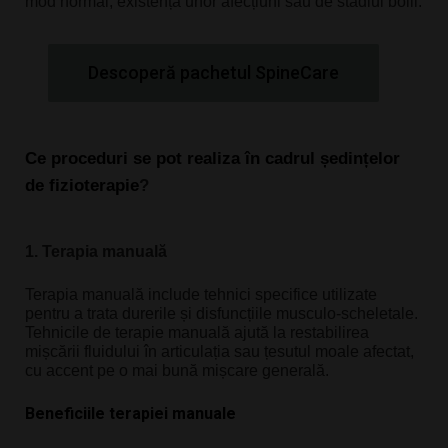
mod normal, existența unor afecțiuni sau de stadiul bolii.
Descoperă pachetul SpineCare
Ce proceduri se pot realiza în cadrul ședințelor 
de fizioterapie
?
1. Terapia manuală
Terapia manuală include tehnici specifice utilizate 
pentru a trata durerile și disfuncțiile musculo-scheletale. 
Tehnicile de terapie manuală ajută la restabilirea 
mișcării fluidului în articulația sau țesutul moale afectat, 
cu accent pe o mai bună mișcare generală.
Beneficiile terapiei manuale