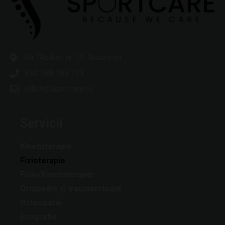
Str. Glodeni nr. 12, Bucuresti
+40 768 189 771
office@sportcare.ro
Servicii
Kinetoterapie
Fizioterapie
Fizio/Kinetoterapie
Ortopedie și traumatologie
Osteopatie
Ecografie