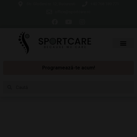
Str. Glodeni nr. 12, Bucuresti
+40 768 189 771
office@sportcare.ro
Programează-te acum!