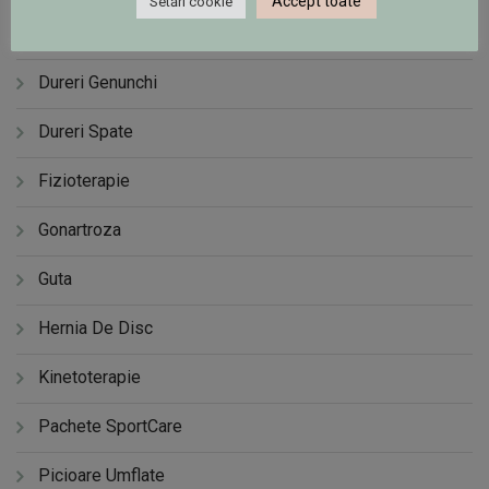
Accept toate
Setări cookie
Dureri Calcai
Dureri Genunchi
Dureri Spate
Fizioterapie
Gonartroza
Guta
Hernia De Disc
Kinetoterapie
Pachete SportCare
Picioare Umflate